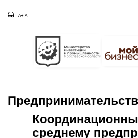
A+
A-
Предпринимательст
Координационный
среднему предпр