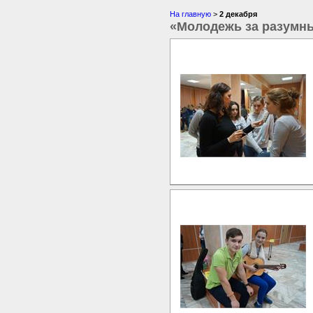
На главную
>
2 декабря
«Молодежь за разумн