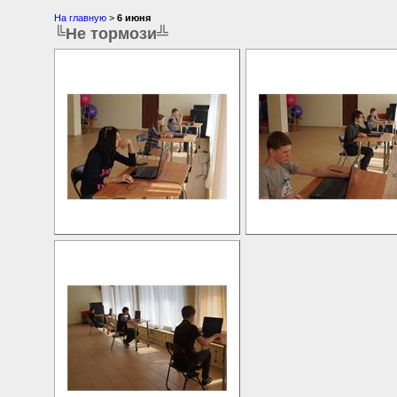
На главную
>
6 июня
╚Не тормози╩