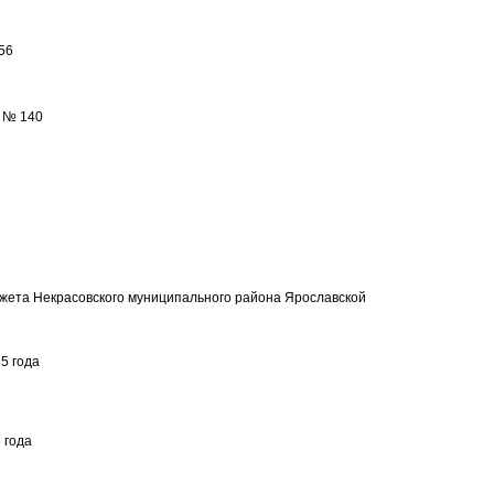
56
а № 140
ета Некрасовского муниципального района Ярославской
5 года
 года